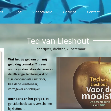
ris
Blog
Video/audio
Gedicht
Contact
Ted van Lieshout
schrijver, dichter, kunstenaar
Wat heb jij gedaan om mij
gelukkig te maken?
is een
autobiografie-in-beelden waarin
de 70-jarige Ted terugkijkt op
zijn loopbaan als illustrator,
beeldend kunstenaar,
vormgever en schrijver.
Boer Boris en het geitje
is een
geluidenboek dat is verschenen
bij Gottmer.