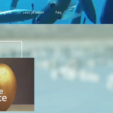
Eng/De
Lees je beter
Faq