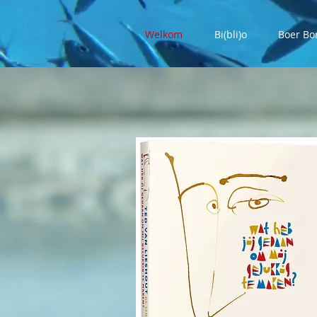
Welkom
Bi(bli)o
Boer Bo