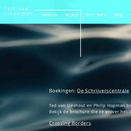
TED VAN
LIESHOUT
Welkom
Bi(bli)o
Boer Boris
Blog
Boekingen:
De Schrijverscentrale
Ted van Lieshout en Philip Hopm
an tr
Bekijk de brochure die ze erover heb
Crossing Borders